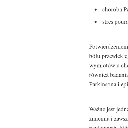
choroba P
stres pour
Potwierdzeniem 
bólu przewlekłe
wymiotów u chor
również badania
Parkinsona i epi
Ważne jest jedn
zmienna i zawsz
naukowych, któr