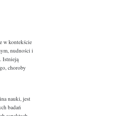
e w kontekście
nym, nudności i
 Istnieją
ego, choroby
na nauki, jest
zych badań
ch aspektach