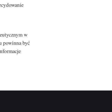
decydowanie
peutycznym w
iu powinna być
informacje