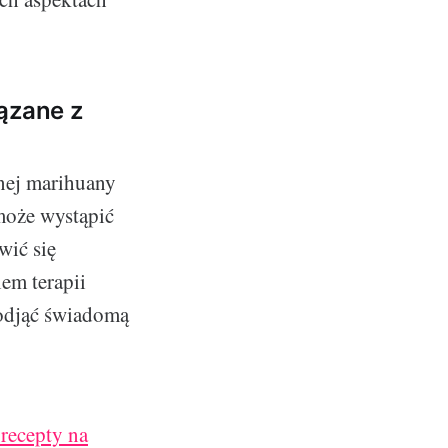
iązane z
znej marihuany
może wystąpić
wić się
iem terapii
podjąć świadomą
-recepty na