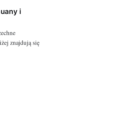
uany i
zechne
żej znajdują się