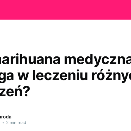
arihuana medyczn
a w leczeniu różny
zeń?
uroda
5
•
2 min read