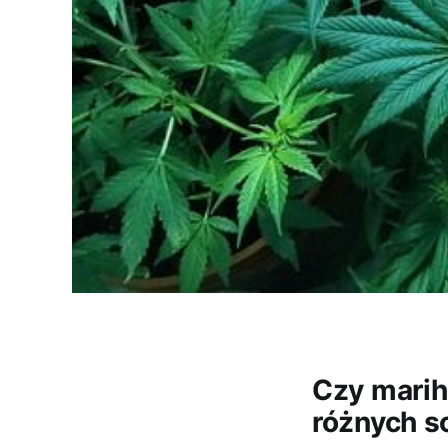
Czy mari
różnych s