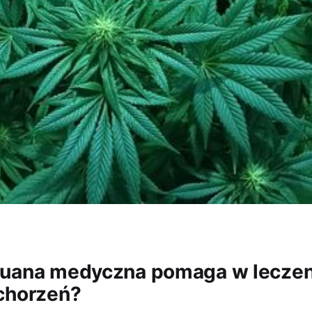
huana medyczna pomaga w leczen
chorzeń?