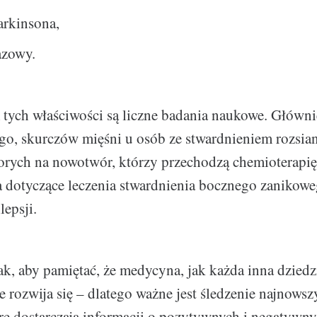
arkinsona,
azowy.
tych właściwości są liczne badania naukowe. Główni
go, skurczów mięśni u osób ze stwardnieniem rozsia
ych na nowotwór, którzy przechodzą chemioterapię.
 dotyczące leczenia stwardnienia bocznego zanikow
lepsji.
ak, aby pamiętać, że medycyna, jak każda inna dziedzi
e rozwija się – dlatego ważne jest śledzenie najnows
e dostarczają informacji o pozytywnych i negatywny