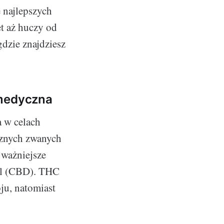
 najlepszych
et aż huczy od
gdzie znajdziesz
 medyczna
 w celach
cznych zwanych
jważniejsze
iol (CBD). THC
ju, natomiast