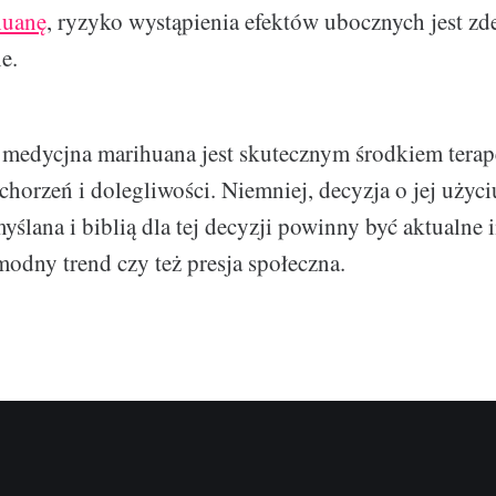
huanę
, ryzyko wystąpienia efektów ubocznych jest z
e.
medycjna marihuana jest skutecznym środkiem tera
schorzeń i dolegliwości. Niemniej, decyzja o jej użyc
yślana i biblią dla tej decyzji powinny być aktualne 
modny trend czy też presja społeczna.