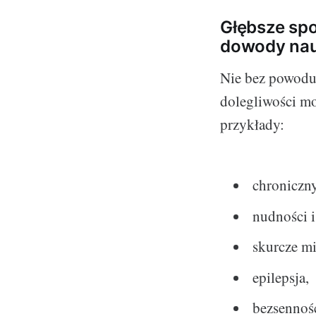
Głębsze spo
dowody na
Nie bez powodu 
dolegliwości mo
przykłady:
chroniczny
nudności 
skurcze mi
epilepsja,
bezsennoś