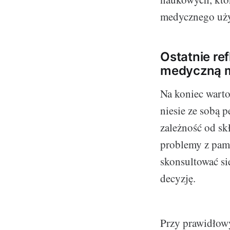
medycznego uży
Ostatnie ref
medyczną 
Na koniec warto
niesie ze sobą 
zależność od sk
problemy z pami
skonsultować si
decyzję.
Przy prawidłow