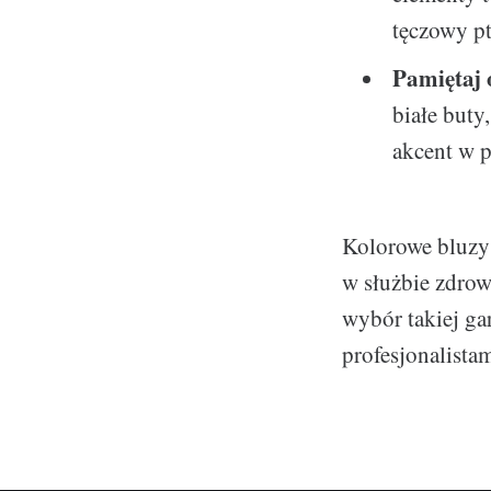
tęczowy pt
Pamiętaj o
białe buty
akcent w p
Kolorowe bluzy
w służbie zdrowi
wybór takiej ga
profesjonalistam