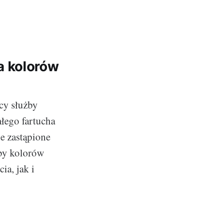
a kolorów
cy służby
ałego fartucha
e zastąpione
by kolorów
a, jak i