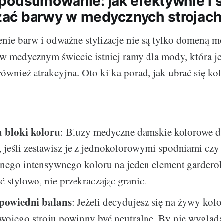
podsumowanie: jak efektywnie i 
ać barwy w medycznych strojac
nie barw i odważne stylizacje nie są tylko domeną 
 w medycznym świecie istniej ramy dla mody, która jes
również atrakcyjna. Oto kilka porad, jak ubrać się ko
a bloki koloru
: Bluzy medyczne damskie kolorowe d
, jeśli zestawisz je z jednokolorowymi spodniami czy
nego intensywnego koloru na jeden element gardero
ć stylowo, nie przekraczając granic.
powiedni balans
: Jeżeli decydujesz się na żywy kolo
wojego stroju powinny być neutralne. By nie wygląda