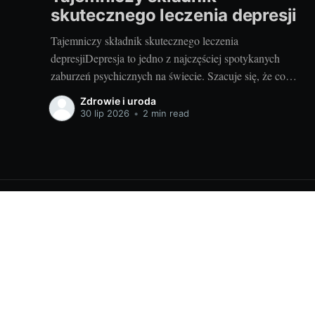
skutecznego leczenia depresji
Tajemniczy składnik skutecznego leczenia
depresjiDepresja to jedno z najczęściej spotykanych
zaburzeń psychicznych na świecie. Szacuje się, że co
dziesiąty Polak cierpi na depresję, a problem ten dotyczy
Zdrowie i uroda
niezależnie zarówno kobiet, jak i mężczyzn, ludzi w
30 lip 2026
•
2 min read
różnym wieku, o różnym statusie społecznym i
ekonomicznym. Chociaż na rynku dostępne są różne
metody
Zadbaj o zdrowie już dziś! Codzienna dawka wiedzy
© 2026