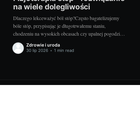
na wiele dolegliwości
Dlaczego lekceważyć ból stóp?Często bagatelizujemy
bóle stóp, przypisując je długotrwałemu staniu,
chodzeniu na wysokich obcasach czy upalnej pogodzie.
Ale czy na pewno powinniśmy to robić? Stopy, jako
Zdrowie i uroda
fundament naszego ciała, odgrywają kluczową rolę w
30 lip 2026
•
1 min read
naszym codziennym funkcjonowaniu. Każda dolegliwość
może skutkować poważniejszymi problemami,
prowadząc do przewlekłych chorób i ograniczeń