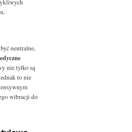
zykliwych
u.
yć neutralne,
edyczne
y nie tylko są
Jednak to nie
intensywnym
ego wibracji do