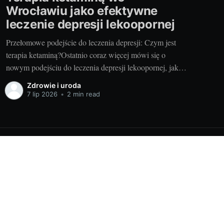
Wrocławiu jako efektywne
leczenie depresji lekoopornej
Przełomowe podejście do leczenia depresji: Czym jest
terapia ketaminą?Ostatnio coraz więcej mówi się o
nowym podejściu do leczenia depresji lekoopornej, jakim
jest terapia ketaminą. To substancja pochodna
Zdrowie i uroda
fencyklidyny znanej z anestezjologii, która nabiera
7 lip 2026
•
2 min read
nowych zastosowań w psychiatrii. Jest to jednak metoda
stosowana głównie w przypadkach, gdzie tradycyjne
metody leczenia
Powered by Ghost