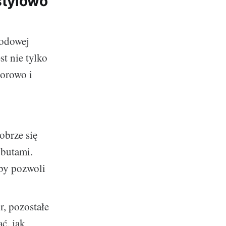
stylowo
h
modowej
t nie tylko
lorowo i
obrze się
 butami.
by pozwoli
r, pozostałe
ć, jak