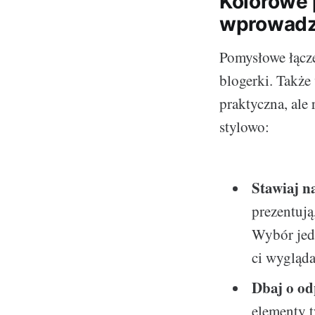
Kolorowe 
wprowadz
Pomysłowe łącze
blogerki. Także
praktyczna, ale 
stylowo:
Stawiaj n
prezentują
Wybór jed
ci wygląda
Dbaj o od
elementy t