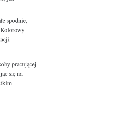
ałe spodnie,
e. Kolorowy
acji.
oby pracującej
jąc się na
stkim