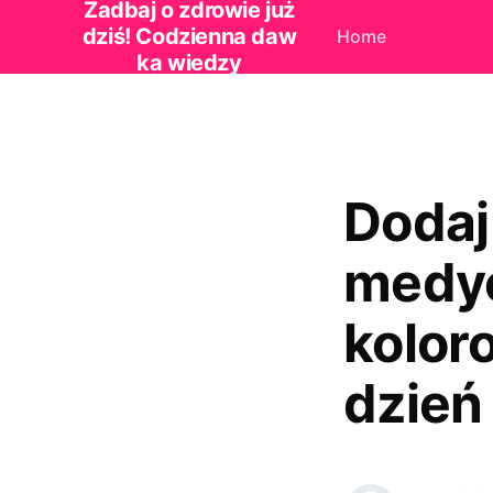
Zadbaj o zdrowie już
dziś! Codzienna daw
Home
ka wiedzy
Dodaj
medyc
kolor
dzień