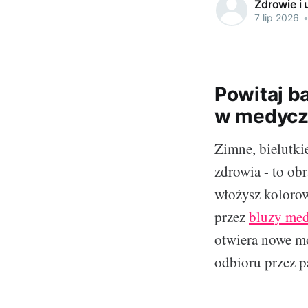
Zdrowie i 
7 lip 2026
Powitaj b
w medyczn
Zimne, bielutki
zdrowia - to obr
włożysz kolorow
przez
bluzy med
otwiera nowe mo
odbioru przez p