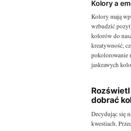
Kolory a em
Kolory mają wp
wzbudzić pozyty
kolorów do nasz
kreatywność, cz
pokolorowanie m
jaskrawych kolo
Rozświetl
dobrać ko
Decydując się n
kwestiach. Prze