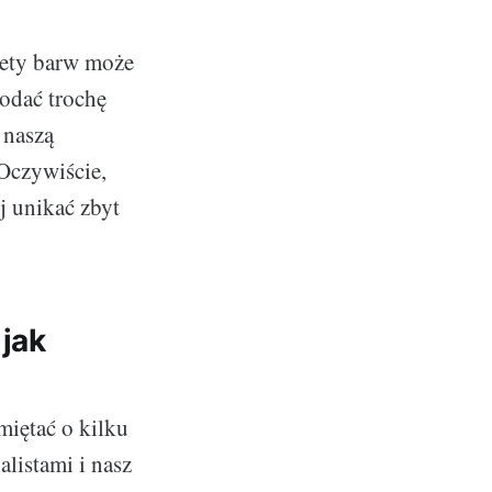
lety barw może
odać trochę
 naszą
 Oczywiście,
j unikać zbyt
jak
miętać o kilku
listami i nasz