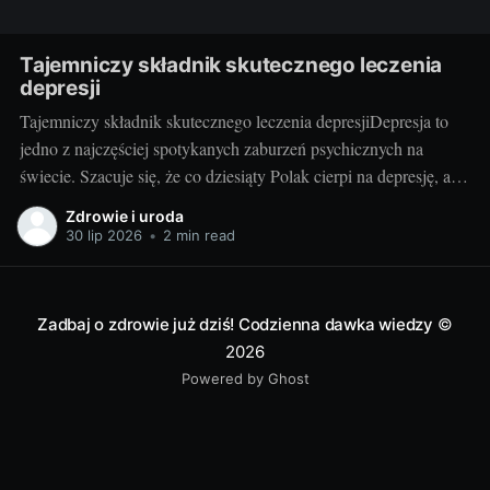
Tajemniczy składnik skutecznego leczenia
depresji
Tajemniczy składnik skutecznego leczenia depresjiDepresja to
jedno z najczęściej spotykanych zaburzeń psychicznych na
świecie. Szacuje się, że co dziesiąty Polak cierpi na depresję, a
problem ten dotyczy niezależnie zarówno kobiet, jak i mężczyzn,
Zdrowie i uroda
ludzi w różnym wieku, o różnym statusie społecznym i
30 lip 2026
•
2 min read
ekonomicznym. Chociaż na rynku dostępne są różne metody
Zadbaj o zdrowie już dziś! Codzienna dawka wiedzy
©
2026
Powered by Ghost