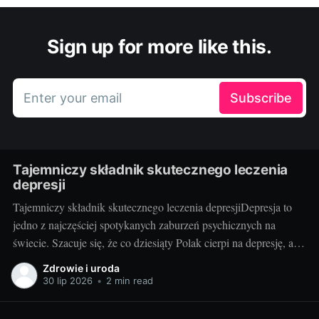
Sign up for more like this.
Enter your email
Subscribe
Tajemniczy składnik skutecznego leczenia
depresji
Tajemniczy składnik skutecznego leczenia depresjiDepresja to
jedno z najczęściej spotykanych zaburzeń psychicznych na
świecie. Szacuje się, że co dziesiąty Polak cierpi na depresję, a
problem ten dotyczy niezależnie zarówno kobiet, jak i mężczyzn,
Zdrowie i uroda
ludzi w różnym wieku, o różnym statusie społecznym i
30 lip 2026
•
2 min read
ekonomicznym. Chociaż na rynku dostępne są różne metody