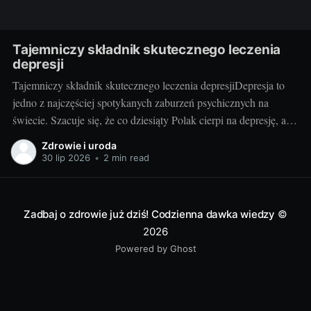
Tajemniczy składnik skutecznego leczenia
depresji
Tajemniczy składnik skutecznego leczenia depresjiDepresja to
jedno z najczęściej spotykanych zaburzeń psychicznych na
świecie. Szacuje się, że co dziesiąty Polak cierpi na depresję, a
problem ten dotyczy niezależnie zarówno kobiet, jak i mężczyzn,
Zdrowie i uroda
ludzi w różnym wieku, o różnym statusie społecznym i
30 lip 2026
•
2 min read
ekonomicznym. Chociaż na rynku dostępne są różne metody
Zadbaj o zdrowie już dziś! Codzienna dawka wiedzy
©
2026
Powered by Ghost